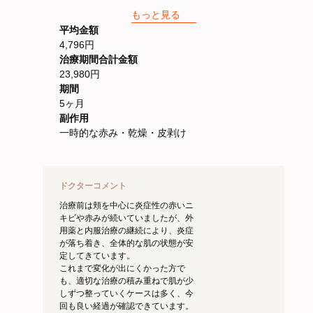
5ヶ月目 2,420円
もっと見る
アゼライン酸配合クリーム
平均金額
4,796円
治療期間合計金額
23,980円
期間
5ヶ月
副作用
一時的な赤み・乾燥・皮剥け
ドクターコメント
治療前は頬を中心に炎症性の赤いニ
キビや赤みが続いていましたが、外
用薬と内服治療の継続により、炎症
が落ち着き、全体的な肌の状態が安
定してきています。
これまで変化が出にくかった方で
も、適切な治療の積み重ねで肌が少
しずつ整っていくケースは多く、今
回も良い経過が確認できています。