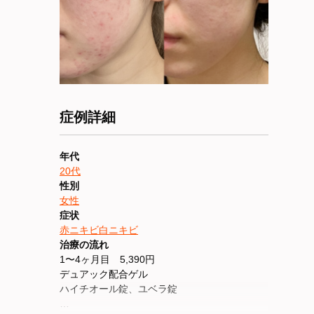
症例詳細
年代
20代
性別
女性
症状
赤ニキビ
白ニキビ
治療の流れ
1〜4ヶ月目 5,390円
デュアック配合ゲル
ハイチオール錠、ユベラ錠