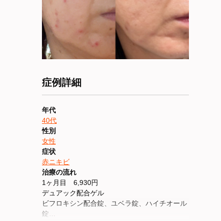
症例詳細
年代
40代
性別
女性
症状
赤ニキビ
治療の流れ
1ヶ月目 6,930円
デュアック配合ゲル
ビフロキシン配合錠、ユベラ錠、ハイチオール
錠