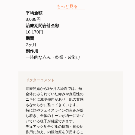
もっと見る
2ヶ月目 9,240円
平均金額
デュアック配合ゲル（2本）
8,085円
ビフロキシン配合錠、ユベラ錠、ハイチオール
治療期間合計金額
錠
16,170円
期間
2ヶ月
副作用
一時的な赤み・乾燥・皮剥け
ドクターコメント
治療開始から2か月の経過では、頬
全体にみられていた赤みや炎症性の
ニキビに減少傾向があり、肌の質感
もなめらかに整ってきています。
特に頬やフェイスラインの赤みが落
ち着き、全体のトーンが均一に近づ
いている様子が確認できます。
デュアック配合ゲルの抗菌・抗炎症
作用に加え、内服治療を併用するこ