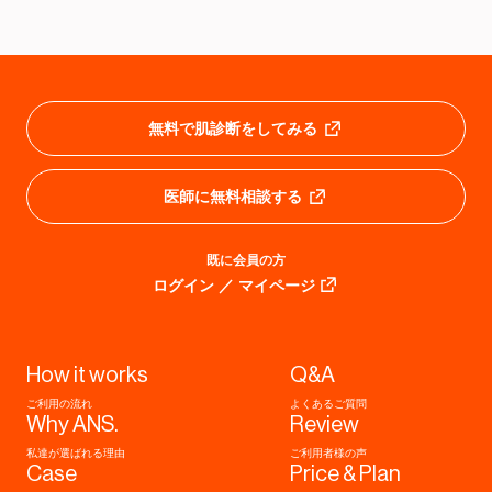
無料で肌診断をしてみる
医師に無料相談する
既に会員の方
ログイン ／ マイページ
How it works
Q&A
ご利用の流れ
よくあるご質問
Why ANS.
Review
赤ニキビ (102)
しみ (46)
私達が選ばれる理由
ご利用者様の声
Case
Price & Plan
黄ニキビ (15)
肝斑 (52)