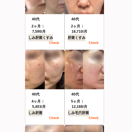
40代
40代
2ヶ月
2ヶ月
7,590/月
16,710/月
しみ
肝斑
くすみ
肝斑
くすみ
Check
Check
40代
40代
4ヶ月
5ヶ月
5,403/月
12,188/月
しみ
肝斑
しみ
毛穴
肝斑
Check
Check