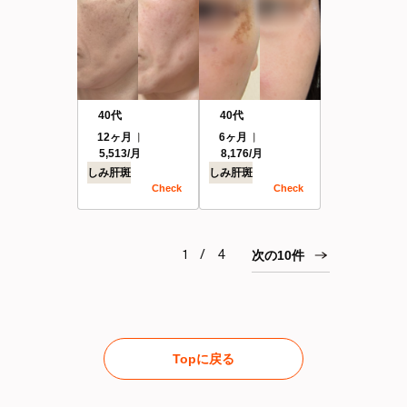
40代
40代
12ヶ月
6ヶ月
5,513/月
8,176/月
しみ
肝斑
しみ
肝斑
Check
Check
1 / 4
次の10件
Topに戻る