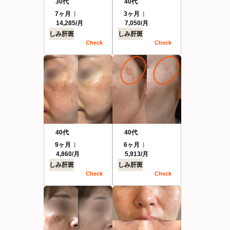
30代
40代
7ヶ月
3ヶ月
14,285/月
7,050/月
しみ
肝斑
しみ
肝斑
Check
Check
40代
40代
9ヶ月
6ヶ月
4,860/月
5,913/月
しみ
肝斑
しみ
肝斑
Check
Check