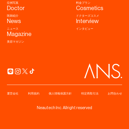
症例写真
料金プラン
白ニキビ (52)
くすみ (18)
Doctor
Cosmetics
ニキビ痕 (49)
医師紹介
ドクターズコスメ
News
Interview
毛穴 (25)
エイジング (7)
ニュース
インタビュー
その他 (0)
Magazine
美容マガジン
年代
10代
20代
30代
40代
50代
60代
70代以上
運営会社
利用規約
個人情報保護方針
特定商取引法
お問合わせ
性別
Neautech Inc. Allright reserved
女性
男性
40
該当件数
件