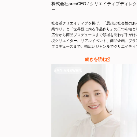
株式会社arcaCEO / クリエイティブディレ
ー
社会派クリエイティブを掲げ、「思想と社会性のあ
業作り」と「世界観に拘る作品作り」の二つを軸と
広告から商品プロデュースまで領域を問わず手がけ
境クリエイター。リアルイベント、商品企画、ブラ
プロデュースまで、幅広いジャンルでクリエイティ
ィレクションを手がける。2019年春、女性のエン
メントやヘルスケアをテーマとした「Ladyknows
続きを読む
ジェクトを発足。2019年秋より2024年3月まで、
番組「news zero」にて水曜パートナーをレギュラ
#MY ANSWER.
務めていた。多方面にわたって、作り手と発信者の
で社会課題へのアプローチに挑戦している。