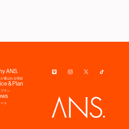
hy ANS.
達が選ばれる理由
ice & Plan
金プラン
ews
ュース