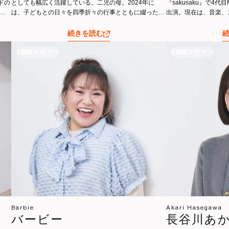
ドの
としても幅広く活躍している。二児の母。2024年に
『sakusaku』で4
ンド
は、子どもとの日々を四季折々の行事とともに綴った著
出演。現在は、音楽、
なラ
書『3歳からの子育て歳時記』（講談社）を出版。仕
多才多趣味を活かし、
。プ
事、子育て、自分らしいライフスタイルを等身大の言葉
筆などマルチに活躍中
続きを読む
。
で発信し、多くの女性から支持を集めている。
#国際女性デー
#国際女性デー
Barbie
Akari Hasegawa
バービー
長谷川あ