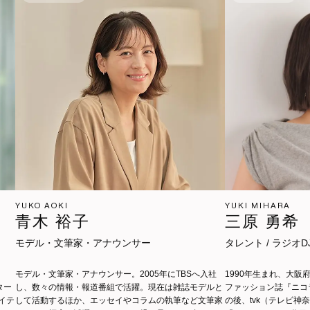
YUKO AOKI
YUKI MIHARA
青木 裕子
三原 勇希
モデル・文筆家・アナウンサー
タレント / ラジオD
モデル・文筆家・アナウンサー。2005年にTBSへ入社
1990年生まれ、大阪
ター
し、数々の情報・報道番組で活躍。現在は雑誌モデルと
ファッション誌『ニコ
イテ
して活動するほか、エッセイやコラムの執筆など文筆家
の後、tvk（テレビ神