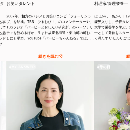
クタ
お笑いタレント
料理家/管理栄養士
2007年、相方のハジメとお笑いコンビ「フォーリンラ
はせがわ・あかり｜19
ブ」を結成。TBS「ひるおび！」のコメンテーターや、
能界入りし、子役タレ
る事
TBSラジオ「バービーとおしんり研究所」のパーソナリ
大学で栄養学を学ぶ。
して
ティを務めるほか、生まれ故郷北海道・栗山町の町おこ
士として発信をスター
る越
しにも尽力。YouTube「バービーちゃんねる」では、最
く満たす いたわりごは
ンド
新美容や女性の悩みについてのトピックが話題となり、
足りない私たちの新定
ブデ
現在の登録者数は30万人を超える。著書には、講談社よ
(講談社の実用BOOK
パワ
り「本音の置き場所」に続き、PHPスペシャルで人気連
」プロ
続きを読む
載をまとめた「わたしはわたしで生きていく」を一昨年
報道
出版。また、自らプロデュースしたピーチ・ジョンとの
ーで
#MY ANSWER.
#母の日
コラボ下着を発売するなど多岐にわたり活動の幅を広げ
両軸
ている。