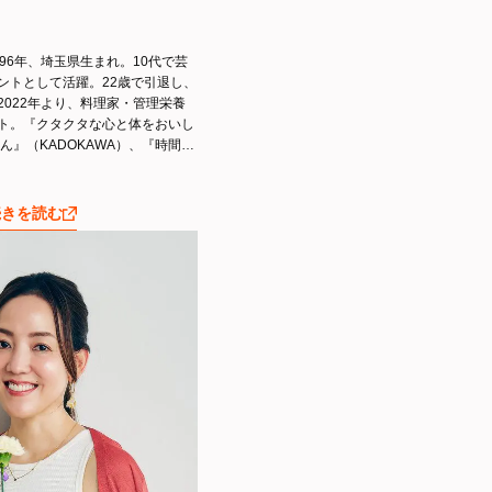
96年、埼玉県生まれ。10代で芸
ントとして活躍。22歳で引退し、
2022年より、料理家・管理栄養
ト。『クタクタな心と体をおいし
ん』（KADOKAWA）、『時間が
番「私、天才かも！」レシピ』
)など著書多数。
続きを読む