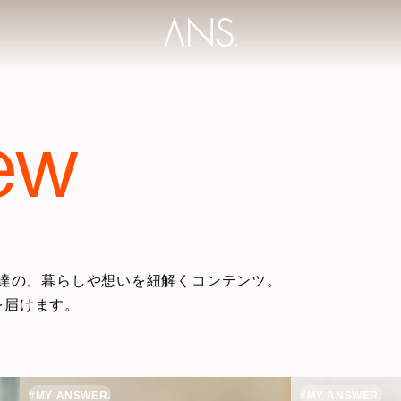
iew
達の、
暮らしや想いを紐解くコンテンツ。
を届けます。
#MY ANSWER.
#MY ANSWER.