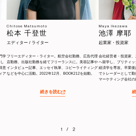
Chitose Matsumoto
Maya Ikezawa
松本 千登世
池澤 摩耶
エディター / ライター
起業家・投資家
門学
フリーエディター・ライター。航空会社勤務、広告代理
会社経営者・投資家、
かし
店勤務、出版社勤務を経てフリーランスに。美容記事や
へ留学し、ブリティッ
得意
インタビュー記事、エッセイ執筆、コピーライティング
経済学を専攻。卒業後
ィア
などを中心に活動。2022年12月、BOOK212を始動。
でトレーダーとして勤
マーケティング会社の
マに発信。著書はAma
続きを読む
1 / 2