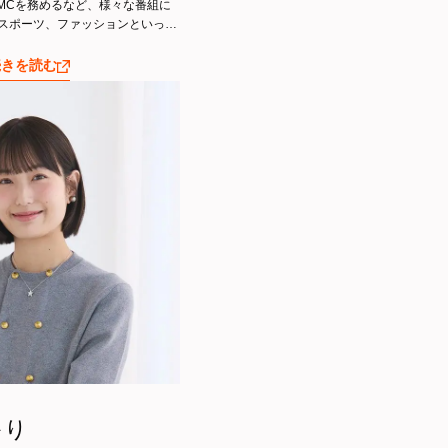
代目MCを務めるなど、様々な番組に
スポーツ、ファッションといった
テレビ・ラジオ・雑誌・コラム執
。
続きを読む
かり