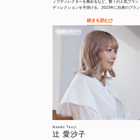
ィブディレクターを務めるなど、数々の人気ブラン
ディレクションを手掛ける。2023年に自身のブラ
「OMMO」をスタート。現在は鎌倉を拠点に、新た
イフスタイルを背景としたものづくりを続けている
続きを読む
ライベートでは、小学生の男の子を育てる一児の母
<br /> <br />
#国際女性デー
Asako Tsuji
辻 愛沙子