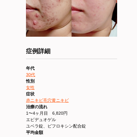
症例詳細
年代
30代
性別
女性
症状
赤ニキビ
毛穴
黄ニキビ
治療の流れ
1〜4ヶ月目 6,820円
エピデュオゲル
ユベラ錠、ビフロキシン配合錠
平均金額