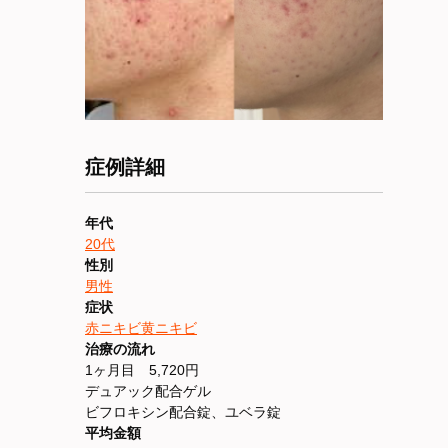
症例詳細
年代
20代
性別
男性
症状
赤ニキビ
黄ニキビ
治療の流れ
1ヶ月目 5,720円
デュアック配合ゲル
ビフロキシン配合錠、ユベラ錠
平均金額