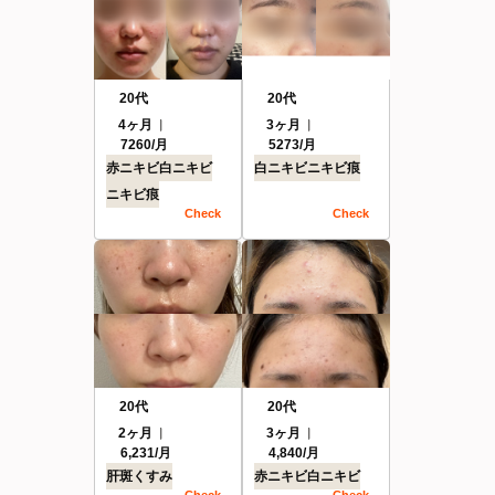
20代
20代
4ヶ月
3ヶ月
7260/月
5273/月
赤ニキビ
白ニキビ
白ニキビ
ニキビ痕
ニキビ痕
Check
Check
20代
20代
2ヶ月
3ヶ月
6,231/月
4,840/月
肝斑
くすみ
赤ニキビ
白ニキビ
Check
Check