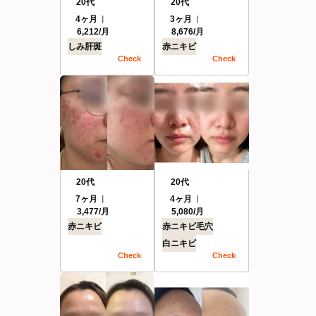
20代
20代
4ヶ月
3ヶ月
6,212/月
8,676/月
しみ
肝斑
赤ニキビ
Check
Check
20代
20代
7ヶ月
4ヶ月
3,477/月
5,080/月
赤ニキビ
赤ニキビ
毛穴
白ニキビ
Check
Check