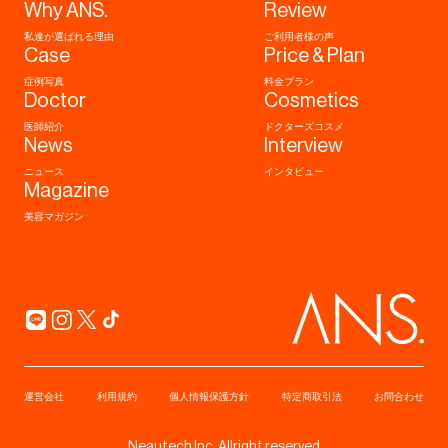
Why ANS.
Review
赤ニキビ (102)
しみ (46)
私達が選ばれる理由
ご利用者様の声
Case
Price & Plan
黄ニキビ (15)
肝斑 (52)
症例写真
料金プラン
白ニキビ (52)
くすみ (18)
Doctor
Cosmetics
ニキビ痕 (49)
医師紹介
ドクターズコスメ
News
Interview
毛穴 (25)
エイジング (7)
ニュース
インタビュー
その他 (0)
Magazine
美容マガジン
年代
10代
20代
30代
40代
50代
60代
70代以上
運営会社
利用規約
個人情報保護方針
特定商取引法
お問合わせ
性別
Neautech Inc. Allright reserved