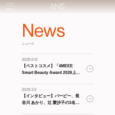
Menu
News
ニュース
2026.6.10
【ベストコスメ】「4MEEE
Smart Beauty Award 2026上半
期」において、『リポレチノセ
ラム®』が大賞を受賞しました！
2026.3.3
【インタビュー】バービー、長
谷川 あかり、辻 愛沙子の3名に
よる特別企画『私をつくるの