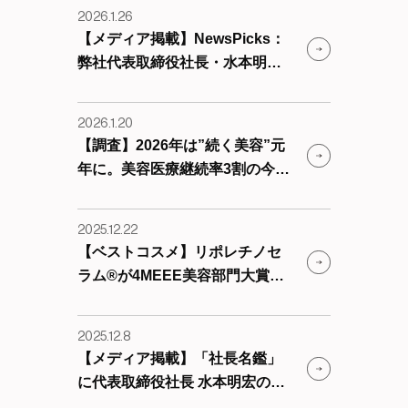
は、私。ー選択と習慣で人生を
2026.1.26
デザインするー 』を公開しまし
【メディア掲載】NewsPicks：
た。
弊社代表取締役社長・水本明宏
のインタビュー記事が掲載され
ました
2026.1.20
【調査】2026年は”続く美容”元
年に。美容医療継続率3割の今、
9割が求める「かかりつけ美容医
療」という新習慣
2025.12.22
【ベストコスメ】リポレチノセ
ラム®が4MEEE美容部門大賞を
いたしました！
2025.12.8
【メディア掲載】「社長名鑑」
に代表取締役社長 水本明宏のイ
ンタビューが掲載されました