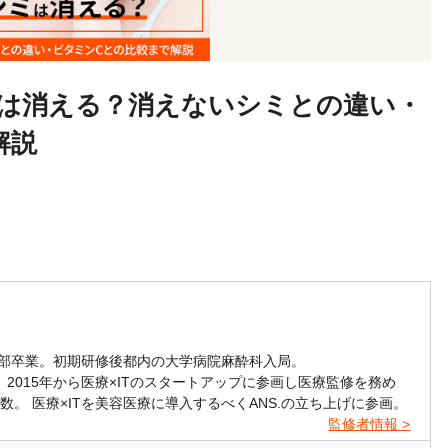
は消える？消えないシミとの違い・
解説
学部卒業。初期研修後都内の大学病院麻酔科入局。
2015年から医療×ITのスタートアップに参画し医療監修を務め
数。 医療×ITを美容医療に導入するべくANS.の立ち上げに参画。
監修者情報 >