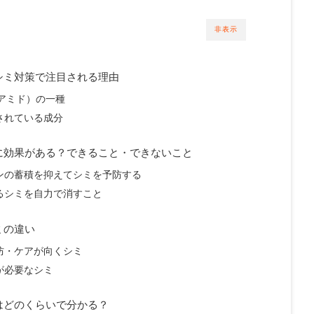
非表示
シミ対策で注目される理由
アミド）の一種
されている成分
に効果がある？できること・できないこと
ンの蓄積を抑えてシミを予防する
るシミを自力で消すこと
ミの違い
防・ケアが向くシミ
が必要なシミ
はどのくらいで分かる？