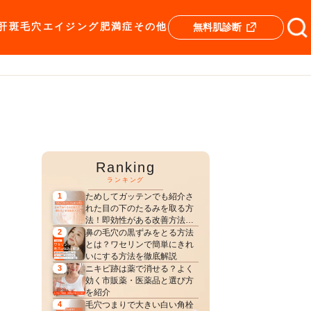
肝斑
毛穴
エイジング
肥満症
その他
無料肌診断
Ranking
ランキング
ためしてガッテンでも紹介さ
1
れた目の下のたるみを取る方
法！即効性がある改善方法
は？
鼻の毛穴の黒ずみをとる方法
2
とは？ワセリンで簡単にきれ
いにする方法を徹底解説
ニキビ跡は薬で消せる？よく
3
効く市販薬・医薬品と選び方
を紹介
毛穴つまりで大きい白い角栓
4