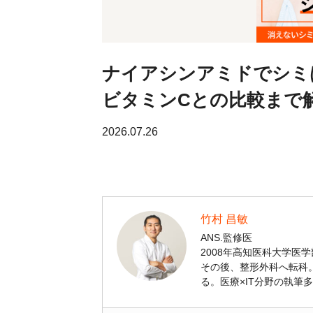
ナイアシンアミドでシミ
ビタミンCとの比較まで
2026.07.26
竹村 昌敏
ANS.監修医
2008年高知医科大学医
その後、整形外科へ転科。
る。医療×IT分野の執筆多