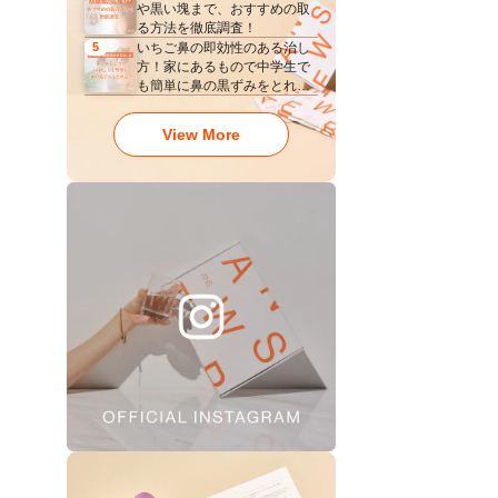
や黒い塊まで、おすすめの取
る方法を徹底調査！
いちご鼻の即効性のある治し
5
方！家にあるもので中学生で
も簡単に鼻の黒ずみをとれ
る？
View More