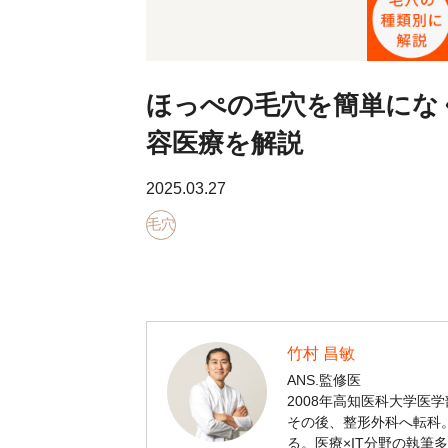
ほっぺの毛穴を簡単にな
容医療を解説
2025.03.27
毛穴
竹村 昌敏
ANS.監修医
2008年高知医科大学医
その後、整形外科へ転科。
る。医療×IT分野の執筆多