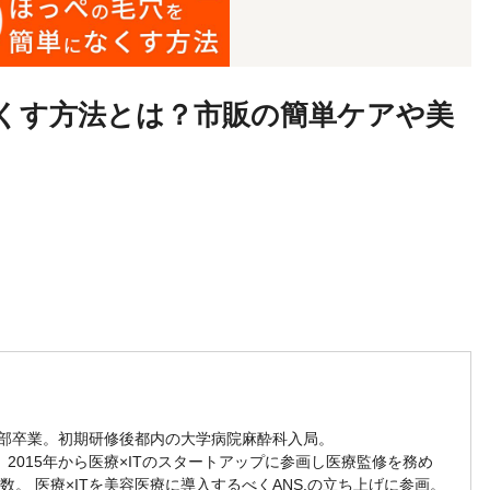
くす方法とは？市販の簡単ケアや美
学部卒業。初期研修後都内の大学病院麻酔科入局。
2015年から医療×ITのスタートアップに参画し医療監修を務め
数。 医療×ITを美容医療に導入するべくANS.の立ち上げに参画。