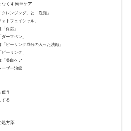
をなくす簡単ケア
「クレンジング」と「洗顔」
フォトフェイシャル」
は「保湿」
「ダーマペン」
は「ピーリング成分の入った洗顔」
「ピーリング」
は「美白ケア」
レーザー治療
を使う
をする
な処方薬