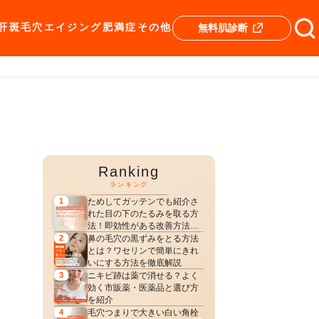
肝斑
毛穴
エイジング
肥満症
その他
無料肌診断
Ranking
ランキング
ためしてガッテンでも紹介さ
1
れた目の下のたるみを取る方
法！即効性がある改善方法
は？
鼻の毛穴の黒ずみをとる方法
2
とは？ワセリンで簡単にきれ
いにする方法を徹底解説
ニキビ跡は薬で消せる？よく
3
効く市販薬・医薬品と選び方
を紹介
毛穴つまりで大きい白い角栓
4