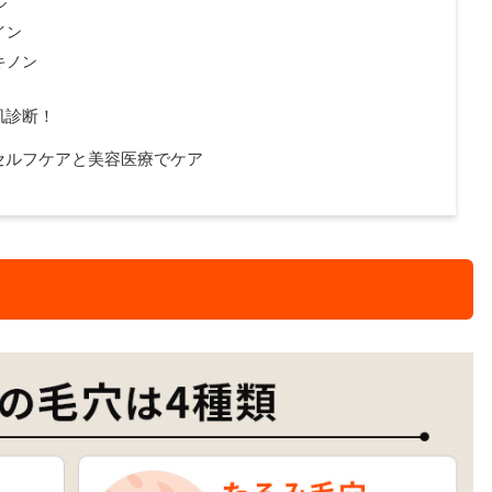
ル
イン
キノン
肌診断！
セルフケアと美容医療でケア