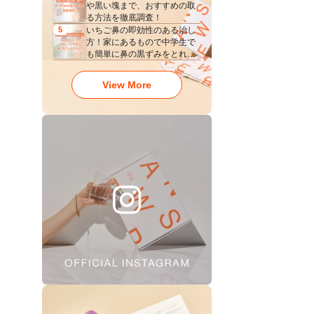
や黒い塊まで、おすすめの取
る方法を徹底調査！
いちご鼻の即効性のある治し
5
方！家にあるもので中学生で
も簡単に鼻の黒ずみをとれ
る？
View More