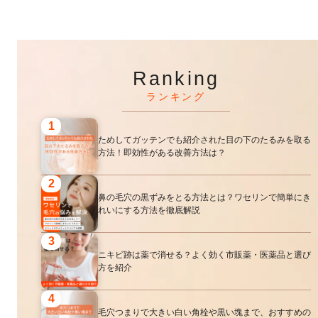
Ranking
ランキング
1
ためしてガッテンでも紹介された目の下のたるみを取る
方法！即効性がある改善方法は？
2
鼻の毛穴の黒ずみをとる方法とは？ワセリンで簡単にき
れいにする方法を徹底解説
3
ニキビ跡は薬で消せる？よく効く市販薬・医薬品と選び
方を紹介
4
毛穴つまりで大きい白い角栓や黒い塊まで、おすすめの