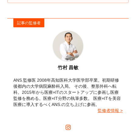
記事の監修者
竹村 昌敏
ANS.監修医 2008年高知医科大学医学部卒業。初期研修
後都内の大学病院麻酔科入局。 その後、整形外科へ転
科。2015年から医療×ITのスタートアップに参画し医療
監修を務める。医療×IT分野の執筆多数。 医療×ITを美容
医療に導入するべくANS.の立ち上げに参画。
監修者情報 >