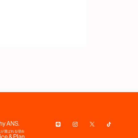
hy ANS.
達が選ばれる理由
ice & Plan