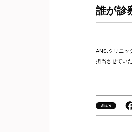
誰が診
ANS.クリニ
担当させてい
Share