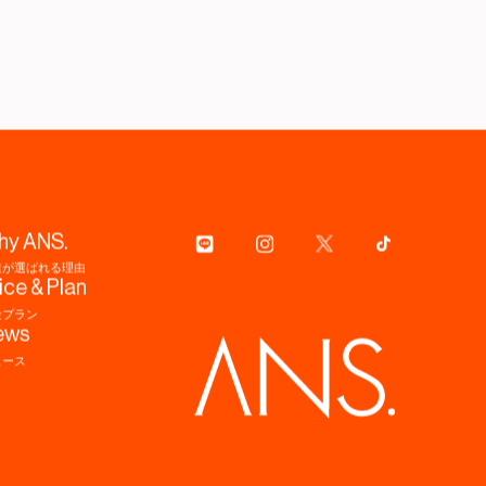
hy ANS.
達が選ばれる理由
ice & Plan
金プラン
ews
ュース