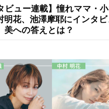
タビュー連載】憧れママ・小
村明花、池澤摩耶にインタビ
、美への答えとは？