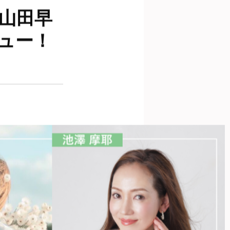
山田早
ュー！