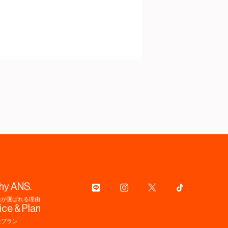
hy ANS.
達が選ばれる理由
ice & Plan
金プラン