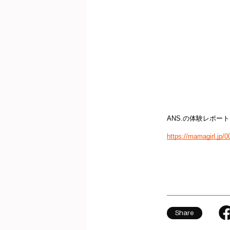
ANS.の体験レポ
https://mamagirl.jp/
Share