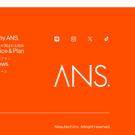
hy ANS.
達が選ばれる理由
ice & Plan
金プラン
ews
ュース
Neautech Inc. Allright reserved