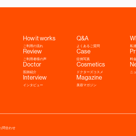
How it works
Q&A
W
ご利用の流れ
よくあるご質問
私
Review
Case
Pr
ご利用者様の声
症例写真
料
Doctor
Cosmetics
N
医師紹介
ドクターズコスメ
ニ
Interview
Magazine
インタビュー
美容マガジン
お問合わせ