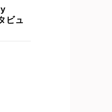
y
タビュ