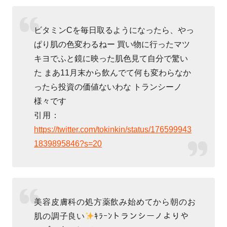
ビタミンCを毎日取るようになったら、やっ
ぱり肌の色変わるねー 買い物に行ったマツ
キヨでふと鏡に映った肌色見て自分で驚い
た
まあ11月末から飲んでて何も変わらなか
ったら投資の価値ないわな
トランシーノ
様々です
引用：
https://twitter.com/tokinkin/status/176599943
1839895846?s=20
美容皮膚科の処方薬飲み始めてから朝のお
肌の調子良い
ｷﾗｰﾝトランシーノよりや