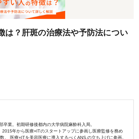
徴は？肝斑の治療法や予防法につい
学部卒業。初期研修後都内の大学病院麻酔科入局。
2015年から医療×ITのスタートアップに参画し医療監修を務め
数。 医療×ITを美容医療に導入するべくANS.の立ち上げに参画。