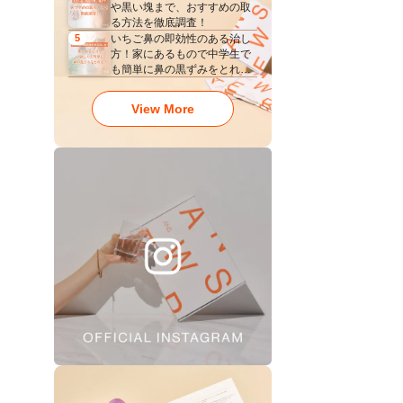
や黒い塊まで、おすすめの取
る方法を徹底調査！
いちご鼻の即効性のある治し
5
方！家にあるもので中学生で
も簡単に鼻の黒ずみをとれ
る？
View More