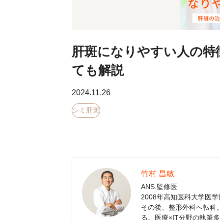
肝斑になりやすい人の特
ても解説
2024.11.26
シミ肝斑
竹村 昌敏
ANS.監修医
2008年高知医科大学医
その後、整形外科へ転科。
る。医療×IT分野の執筆多