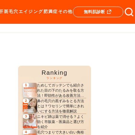
肝斑
毛穴
エイジング
肥満症
その他
無料肌診断
Ranking
ランキング
ためしてガッテンでも紹介さ
1
れた目の下のたるみを取る方
法！即効性がある改善方法
は？
鼻の毛穴の黒ずみをとる方法
2
とは？ワセリンで簡単にきれ
いにする方法を徹底解説
ニキビ跡は薬で消せる？よく
3
効く市販薬・医薬品と選び方
を紹介
毛穴つまりで大きい白い角栓
4