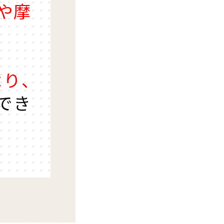
や摩
り、
でき