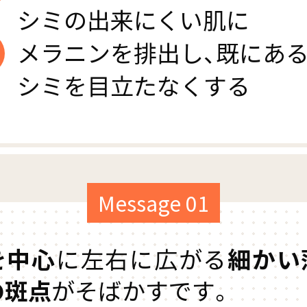
シミの出来にくい肌に
メラニンを排出し、既にあ
シミを目立たなくする
Message 01
を中心
に左右に広がる
細かい
の斑点
がそばかすです。