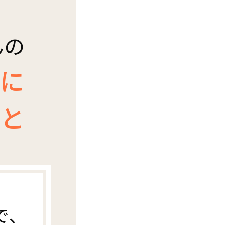
んの
に
と
で、