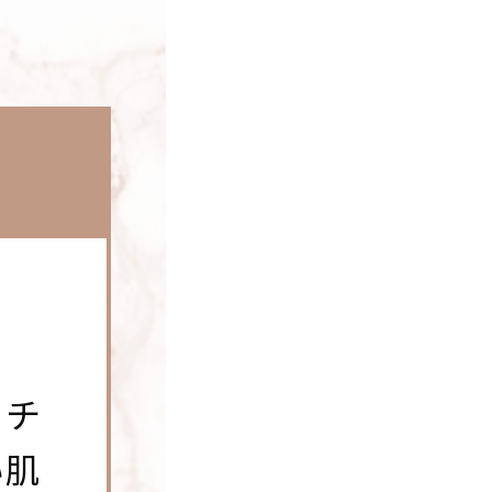
ーチ
い肌