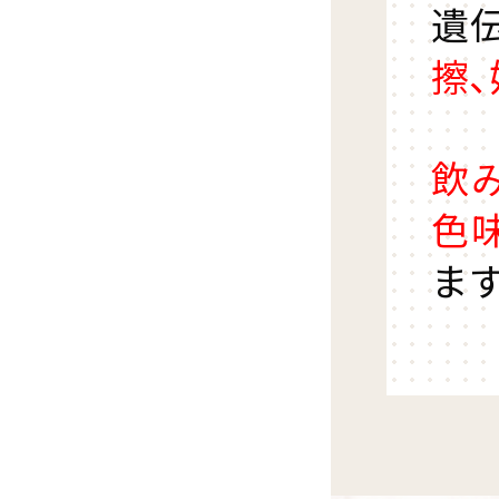
遺
擦
飲
色
ま